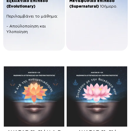
Εξελικτικό Επίπεδο
Μεταφυσικό επίπεδο
(Evolutionary)
(Supernatural)
10ήμερο.
Περιλαμβάνει το μάθημα:
- Αποϋλοποίηση και
Υλοποίηση