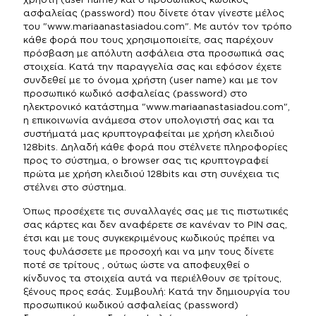
χρήστη (user name) και ο προσωπικός κωδικός
ασφαλείας (password) που δίνετε όταν γίνεστε μέλος
του "www.mariaanastasiadou.com". Με αυτόν τον τρόπο
κάθε φορά που τους χρησιμοποιείτε, σας παρέχουν
πρόσβαση με απόλυτη ασφάλεια στα προσωπικά σας
στοιχεία. Κατά την παραγγελία σας και εφόσον έχετε
συνδεθεί με το όνομα χρήστη (user name) και με τον
προσωπικό κωδικό ασφαλείας (password) στο
ηλεκτρονικό κατάστημα "www.mariaanastasiadou.com",
η επικοινωνία ανάμεσα στον υπολογιστή σας και τα
συστήματά μας κρυπτογραφείται με χρήση κλειδιού
128bits. Δηλαδή κάθε φορά που στέλνετε πληροφορίες
προς το σύστημα, ο browser σας τις κρυπτογραφεί
πρώτα με χρήση κλειδιού 128bits και στη συνέχεια τις
στέλνει στο σύστημα.
Όπως προσέχετε τις συναλλαγές σας με τις πιστωτικές
σας κάρτες και δεν αναφέρετε σε κανέναν το PIN σας,
έτσι και με τους συγκεκριμένους κωδικούς πρέπει να
τους φυλάσσετε με προσοχή και να μην τους δίνετε
ποτέ σε τρίτους , ούτως ώστε να αποφευχθεί ο
κίνδυνος τα στοιχεία αυτά να περιέλθουν σε τρίτους,
ξένους προς εσάς. Συμβουλή: Κατά την δημιουργία του
προσωπικού κωδικού ασφαλείας (password)