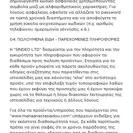
δημιουργείστε κωδικό ασφαλείας χρησιμοποιώντας
σύμβολα μαζί με αλφαριθμητικούς χαρακτήρες. Για
λόγους ασφαλείας οφείλετε να αλλάζετε το password
σε τακτά χρονικά διαστήματα και να αποφεύγετε τη
χρήση εύκολα ανιχνεύσιμων κωδικών (π.χ. αριθμός
τηλεφώνου, ημερομηνία γέννησης, κ.ά.).
04. ΠΩΛΟΥΜΕΝΑ ΕΙΔΗ - ΠΑΡΕΧΟΜΕΝΕΣ ΠΛΗΡΟΦΟΡΙΕΣ
Η "SINDEO LTD" δεσμεύεται για την πληρότητα και την
εγκυρότητα των πληροφοριών που αφορούν τα
διαθέσιμα προς πώληση προϊόντων. Στοιχεία για το
κάθε προϊόν μπορείτε να πάρετε ακολουθώντας τις
οδηγίες αναζήτησης που παρατίθενται στις
ιστοσελίδες μας και κάνοντας "κλικ" στο αντίστοιχο
προϊόν, υπό την επιφύλαξη τυχόν τυπογραφικών λαθών
που έχουν εκφύγει της προσοχής μας ή έχουν προκύψει
χωρίς να το θέλουμε ή λόγω διακοπών λειτουργίας της
ιστοσελίδας για τεχνικούς ή άλλους λόγους.
Για όλα τα προϊόντα/υπηρεσίες που περιέχονται στο
"www.mariaanastasiadou.com" υπάρχουν ενδείξεις για
την εκάστοτε διαθεσιμότητά τους. Σε κάθε περίπτωση
πρέπει να γίνει σαφές ότι οι χρόνοι παράδοσης της