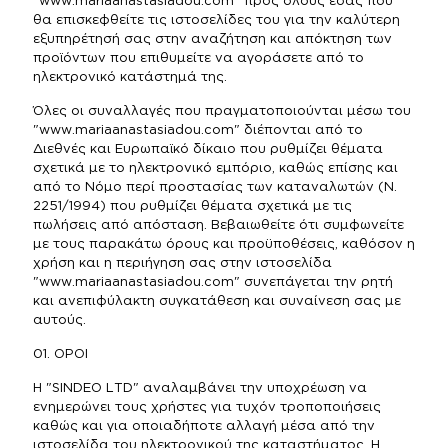
"www.mariaanastasiadou.com" προς όλους εσάς που
θα επισκεφθείτε τις ιστοσελίδες του για την καλύτερη
εξυπηρέτησή σας στην αναζήτηση και απόκτηση των
προϊόντων που επιθυμείτε να αγοράσετε από το
ηλεκτρονικό κατάστημά της.
Όλες οι συναλλαγές που πραγματοποιούνται μέσω του
"www.mariaanastasiadou.com" διέπονται από το
Διεθνές και Ευρωπαϊκό δίκαιο που ρυθμίζει θέματα
σχετικά με το ηλεκτρονικό εμπόριο, καθώς επίσης και
από το Νόμο περί προστασίας των καταναλωτών (Ν.
2251/1994) που ρυθμίζει θέματα σχετικά με τις
πωλήσεις από απόσταση. Βεβαιωθείτε ότι συμφωνείτε
με τους παρακάτω όρους και προϋποθέσεις, καθόσον η
χρήση και η περιήγηση σας στην ιστοσελίδα
"www.mariaanastasiadou.com" συνεπάγεται την ρητή
και ανεπιφύλακτη συγκατάθεση και συναίνεση σας με
αυτούς.
01. ΟΡΟΙ
Η "SINDEO LTD" αναλαμβάνει την υποχρέωση να
ενημερώνει τους χρήστες για τυχόν τροποποιήσεις
καθώς και για οποιαδήποτε αλλαγή μέσα από την
ιστοσελίδα του ηλεκτρονικού της καταστήματος. Η