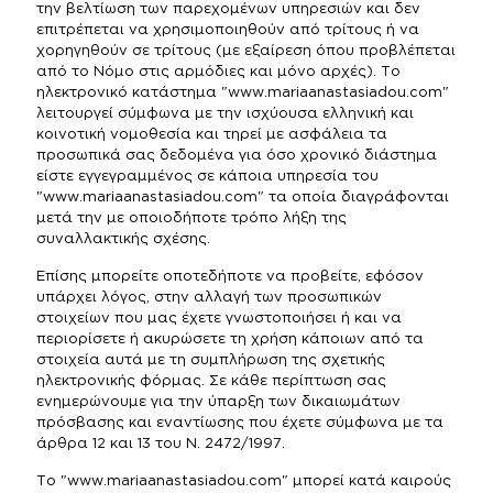
την βελτίωση των παρεχομένων υπηρεσιών και δεν
επιτρέπεται να χρησιμοποιηθούν από τρίτους ή να
χορηγηθούν σε τρίτους (με εξαίρεση όπου προβλέπεται
από το Νόμο στις αρμόδιες και μόνο αρχές). Το
ηλεκτρονικό κατάστημα "www.mariaanastasiadou.com"
λειτουργεί σύμφωνα με την ισχύουσα ελληνική και
κοινοτική νομοθεσία και τηρεί με ασφάλεια τα
προσωπικά σας δεδομένα για όσο χρονικό διάστημα
είστε εγγεγραμμένος σε κάποια υπηρεσία του
"www.mariaanastasiadou.com" τα οποία διαγράφονται
μετά την με οποιοδήποτε τρόπο λήξη της
συναλλακτικής σχέσης.
Επίσης μπορείτε οποτεδήποτε να προβείτε, εφόσον
υπάρχει λόγος, στην αλλαγή των προσωπικών
στοιχείων που μας έχετε γνωστοποιήσει ή και να
περιορίσετε ή ακυρώσετε τη χρήση κάποιων από τα
στοιχεία αυτά με τη συμπλήρωση της σχετικής
ηλεκτρονικής φόρμας. Σε κάθε περίπτωση σας
ενημερώνουμε για την ύπαρξη των δικαιωμάτων
πρόσβασης και εναντίωσης που έχετε σύμφωνα με τα
άρθρα 12 και 13 του Ν. 2472/1997.
To "www.mariaanastasiadou.com" μπορεί κατά καιρούς